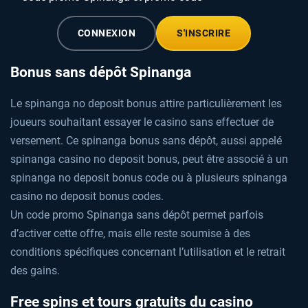
CONNEXION
S'INSCRIRE
Bonus sans dépôt Spinanga
Le spinanga no deposit bonus attire particulièrement les
joueurs souhaitant essayer le casino sans effectuer de
versement. Ce spinanga bonus sans dépôt, aussi appelé
spinanga casino no deposit bonus, peut être associé à un
spinanga no deposit bonus code ou à plusieurs spinanga
casino no deposit bonus codes.
Un code promo Spinanga sans dépôt permet parfois
d’activer cette offre, mais elle reste soumise à des
conditions spécifiques concernant l’utilisation et le retrait
des gains.
Free spins et tours gratuits du casino