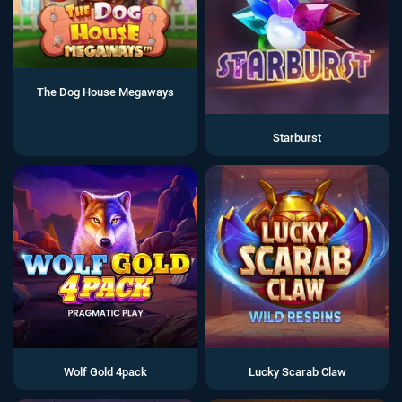
The Dog House Megaways
Starburst
Wolf Gold 4pack
Lucky Scarab Claw