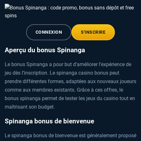
CONNEXION
S'INSCRIRE
Aperçu du bonus Spinanga
Le bonus Spinanga a pour but d’améliorer l’expérience de
jeu dès l’inscription. Le spinanga casino bonus peut
prendre différentes formes, adaptées aux nouveaux joueurs
comme aux membres existants. Grâce à ces offres, le
bonus spinanga permet de tester les jeux du casino tout en
maîtrisant son budget.
Spinanga bonus de bienvenue
Le spinanga bonus de bienvenue est généralement proposé