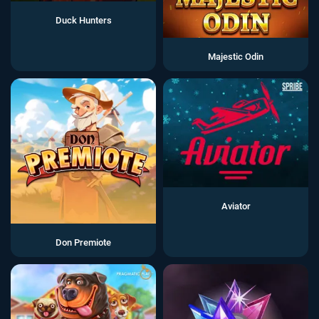
Duck Hunters
Majestic Odin
Aviator
Don Premiote